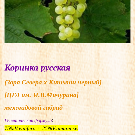
Коринка русская
(Заря Севера x Кишмиш черный)
[ЦГЛ им. И.В.Мичурина]
межвидовой гибрид
:
Генетическая формула
75%V.vinifera + 25%V.amurensis