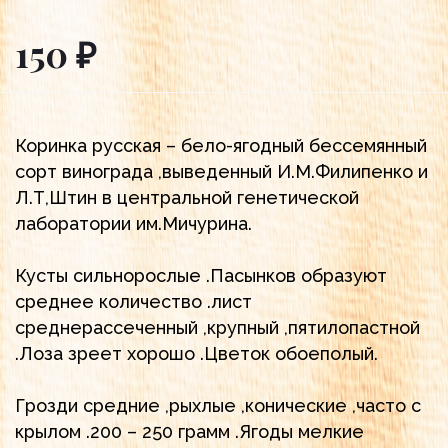
150 ₽
Коринка русская – бело-ягодный бессемянный
сорт винограда ,выведенный И.М.Филипенко и
Л.Т,Штин в центральной генетической
лаборатории им.Мичурина.
Кусты сильнорослые .Пасынков образуют
среднее количество .лист
среднерассеченный ,крупный ,пятилопастной
.Лоза зреет хорошо .Цветок обоеполый.
Грозди средние ,рыхлые ,конические ,часто с
крылом .200 – 250 грамм .Ягоды мелкие