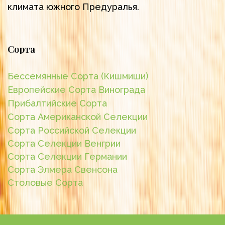
климата южного Предуралья.
Сорта
Бессемянные Сорта (Кишмиши)
Европейские Сорта Винограда
Прибалтийские Сорта
Сорта Американской Селекции
Сорта Российской Селекции
Сорта Селекции Венгрии
Сорта Селекции Германии
Сорта Элмера Свенсона
Столовые Сорта