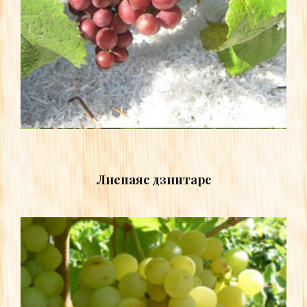
Лиепаяс дзинтарс