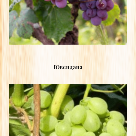
Ювендана