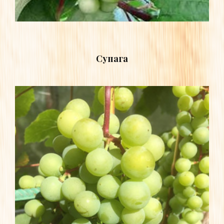
Супага