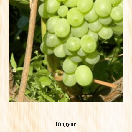
Юодупе