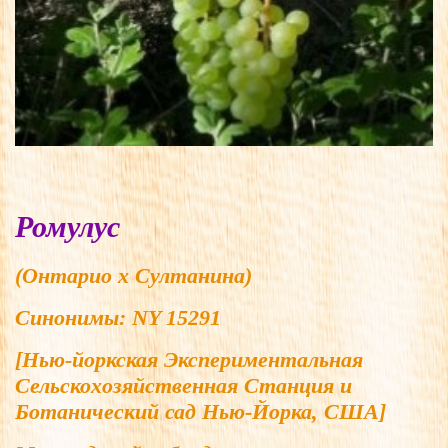
Ромулус
(Онтарио x Султанина)
Синонимы:
NY 15291
[Нью-йоркская Экспериментальная
Сельскоxозяйственная Станция и
Ботанический сад Нью-Йорка, США]