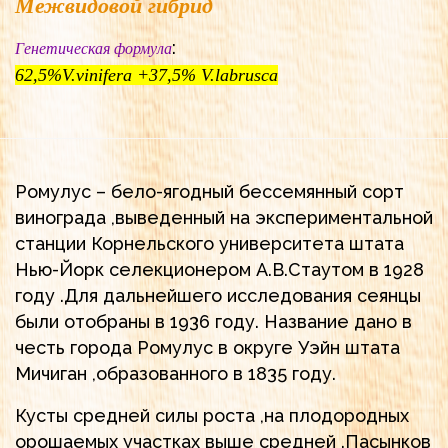
Межвидовой гибрид
:
Генетическая формула
62,5%V.vinifera +37,5% V.labrusca
Ромулус – бело-ягодный бессемянный сорт
винограда ,выведенный на экспериментальной
станции Корнельского университета штата
Нью-Йорк селекционером А.В.Стаутом в 1928
году .Для дальнейшего исследования сеянцы
были отобраны в 1936 году. Название дано в
честь города Ромулус в округе Уэйн штата
Мичиган ,образованного в 1835 году.
Кусты средней силы роста ,на плодородных
орошаемых участках выше средней .Пасынков