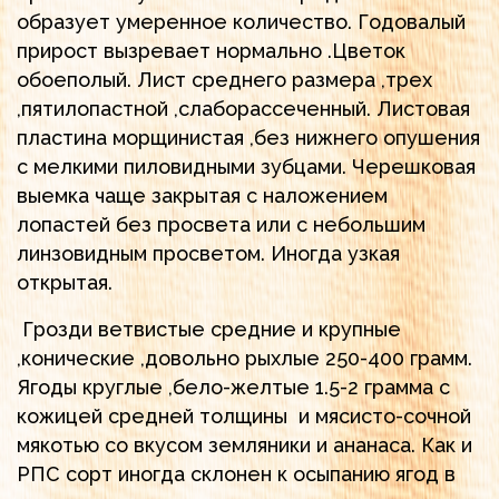
образует умеренное количество. Годовалый
прирост вызревает нормально .Цветок
обоеполый. Лист среднего размера ,трех
,пятилопастной ,слаборассеченный. Листовая
пластина морщинистая ,без нижнего опушения
с мелкими пиловидными зубцами. Черешковая
выемка чаще закрытая с наложением
лопастей без просвета или с небольшим
линзовидным просветом. Иногда узкая
открытая.
Грозди ветвистые средние и крупные
,конические ,довольно рыхлые 250-400 грамм.
Ягоды круглые ,бело-желтые 1.5-2 грамма с
кожицей средней толщины и мясисто-сочной
мякотью со вкусом земляники и ананаса. Как и
РПС сорт иногда склонен к осыпанию ягод в