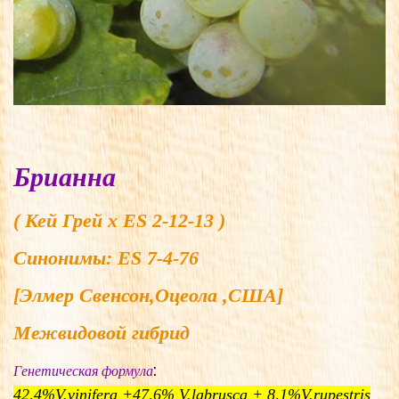
Брианна
( Кей Грей x ES 2-12-13 )
Синонимы:
ES 7-4-76
[Элмер Свенсон,Оцеола ,США]
Межвидовой гибрид
:
Генетическая формула
42,4%V.vinifera +47,6% V.labrusca + 8,1%V.rupestris