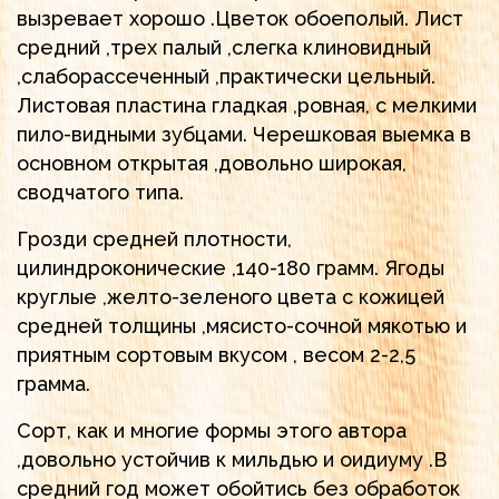
вызревает хорошо .Цветок обоеполый. Лист
средний ,трех палый ,слегка клиновидный
,слаборассеченный ,практически цельный.
Листовая пластина гладкая ,ровная, с мелкими
пило-видными зубцами. Черешковая выемка в
основном открытая ,довольно широкая,
сводчатого типа.
Грозди средней плотности,
цилиндроконические ,140-180 грамм. Ягоды
круглые ,желто-зеленого цвета с кожицей
средней толщины ,мясисто-сочной мякотью и
приятным сортовым вкусом , весом 2-2,5
грамма.
Сорт, как и многие формы этого автора
,довольно устойчив к мильдью и оидиуму .В
средний год может обойтись без обработок