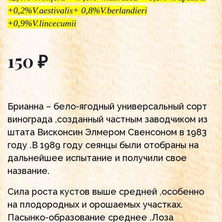
+0,2%V.aestivalis+ 0,8%V.berlandieri
+0,9%V.lincecumii
150 ₽
Брианна – бело-ягодный универсальный сорт
винограда ,созданный частным заводчиком из
штата Висконсин Элмером Свенсоном в 1983
году .В 1989 году сеянцы были отобраны на
дальнейшее испытание и получили свое
название.
Сила роста кустов выше средней ,особенно
на плодородных и орошаемых участках.
Пасынко-образование среднее .Лоза