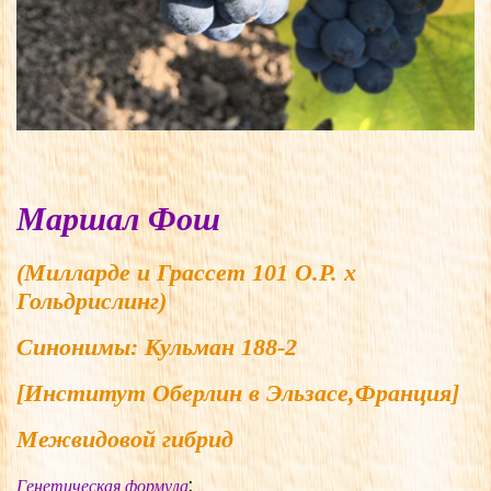
Маршал Фош
(Милларде и Грассет 101 О.Р. x
Гольдрислинг)
Синонимы:
Кульман 188-2
[Институт Оберлин в Эльзасе,Франция]
Межвидовой гибрид
:
Генетическая формула