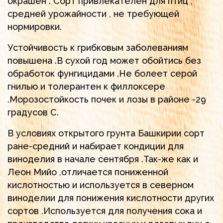
окрашен . Сорт привлекателен для птиц ,
средней урожайности , не требующей
нормировки.
Устойчивость к грибковым заболеваниям
повышена .В сухой год может обойтись без
обработок фунгицидами .Не болеет серой
гнилью и толерантен к филлоксере
.Морозостойкость почек и лозы в районе -29
градусов С.
В условиях открытого грунта Башкирии сорт
ране-средний и набирает кондиции для
виноделия в начале сентября .Так-же как и
Леон Мийо ,отличается пониженной
кислотностью и используется в северном
виноделии для понижения кислотности других
сортов .Используется для получения сока и