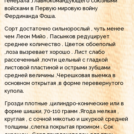
генерала ,главнокомандующего союзными
войсками в Первую мировую войну
Фердинанда Фоша.
Сорт достаточно сильнорослый , чуть менее
чем Леон Мийо . Пасынков редуцирует
среднее количество . Цветок обоеполый
,лоза вызревает хорошо . Лист слабо
рассеченный ,почти цельный с гладкой
листовой пластиной и острыми зубцами
средней величины .Черешковая выемка в
основном открытая ,в форме перевернутого
купола.
Грозди плотные ,цилиндро-конические или в
форме шишки, 70-110 грамм .Ягода мелкая ,
круглая , с сочной мякотью и шкуркой средней
толщины ,слегка покрытая прюином . Сок