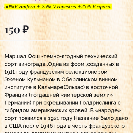
50%V.vinifera + 25% V.rupestris +25% V.riparia
150 ₽
Маршал Фош -темно-ягодный технический
сорт винограда .Одна из форм ,созданных в
1911 году французским селекционером
Эженом Кульманом в Оберлинском винном
институте в Кальмаре(Эльзас) в восточной
Франции (тогдашней «имперской земли»
Германии) при скрещивании Голдрислинга с
гибридом американских кровей .В «народе»
сорт появился в 1921 году.Название было дано
в США после 1946 года в честь французского