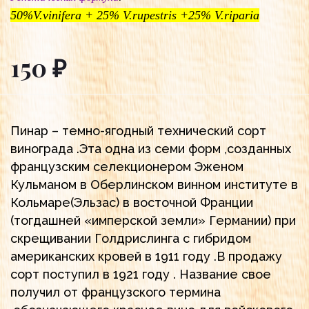
50%V.vinifera + 25% V.rupestris +25% V.riparia
150 ₽
Пинар – темно-ягодный технический сорт
винограда .Эта одна из семи форм ,созданных
французским селекционером Эженом
Кульманом в Оберлинском винном институте в
Кольмаре(Эльзас) в восточной Франции
(тогдашней «имперской земли» Германии) при
скрещивании Голдрислинга с гибридом
американских кровей в 1911 году .В продажу
сорт поступил в 1921 году . Название свое
получил от французского термина