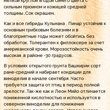
мелкой круглой ягодой синего цвета с
сильным прюином и кожицей средней
толщины .Сок окрашен.
Как и все гибриды Кульмана , Пинар устойчив к
основным грибковым болезням и в
благоприятные годы может обойтись без
обработок. Толерантен к филлоксере за счет
американской крови. Морозостойкость очень
высокая ,в районе -30 градусов.
В условиях открытого грунта Башкирии сорт
ране-средний и набирает кондиции для
виноделия в начале сентября .Часто
требуется защита от птиц в период полной
зрелости .Так-же как и Леон Мийо отличается
пониженной кислотностью и используется в
северном виноделии для понижения