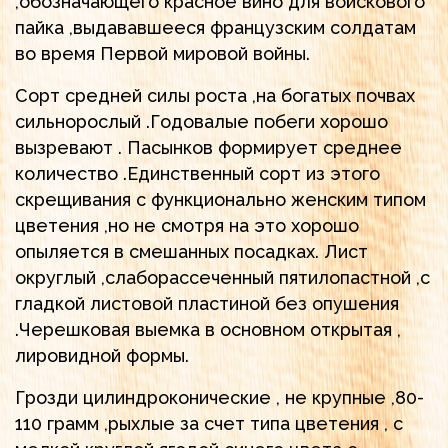
,обозначающего красное вино для войскового
пайка ,выдававшееся французским солдатам
во время Первой мировой войны.
Сорт средней силы роста ,на богатых почвах
сильнорослый .Годовалые побеги хорошо
вызревают . Пасынков формирует среднее
количество .Единственный сорт из этого
скрещивания с функционально женским типом
цветения ,но не смотря на это хорошо
опыляется в смешанных посадках. Лист
округлый ,слаборассеченный пятилопастной ,с
гладкой листовой пластиной без опушения
.Черешковая выемка в основном открытая ,
лировидной формы.
Грозди цилиндроконические , не крупные ,80-
110 грамм ,рыхлые за счет типа цветения , с