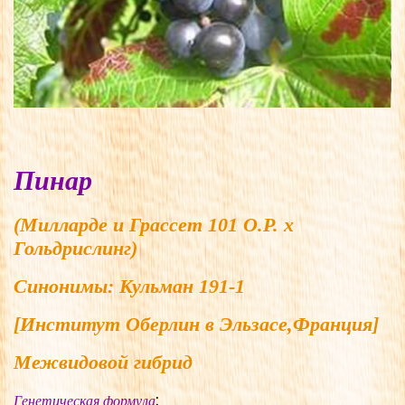
Пинар
(Милларде и Грассет 101 О.Р. x
Гольдрислинг)
Синонимы:
Кульман 191-1
[Институт Оберлин в Эльзасе,Франция]
Межвидовой гибрид
:
Генетическая формула