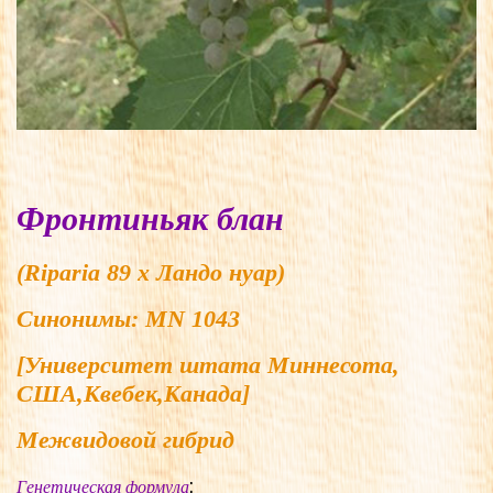
Фронтиньяк блан
(Riparia 89 х Ландо нуар)
Синонимы:
MN 1043
[Университет штата Миннесота,
США,Квебек,Канада]
Межвидовой гибрид
:
Генетическая формула