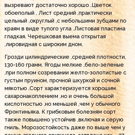
вызревают достаточно хорошо .Цветок
обоеполый . Лист средний ,практически
цельный ,округлый ,с небольшими зубцами по
краям в виде тупого угла .Листовая пластина
гладкая. Черешковая выема открытая
,лировидная с широким дном.
Грозди цилиндрические ,средней плотности,
130-160 грамм. Ягоды мелкие ,бело-зеленые
,при полном созревании желто-золотистые с
густым пруином, прочной шкуркой и сочной
мякотью .Сорт характеризуется хорошим
сахаронакоплением ,но и очень большой
кислотностью ,но меньшей ,чем у обычного
Фронтиньяка. К грибковым болезням сорт
также повышено устойчив ,включая и серую
гниль. Морозостойкость даже по выше чем у