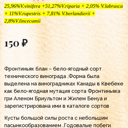
25,96%V.vinifera +51,27%V.riparia + 2,05% V.labrusca
+ 11%V.rupestris + 7,81% V.berlandierii +
2,8%V.lincecumii
150 ₽
Фронтиньяк блан – бело-ягодный сорт
технического винограда .Форма была
выделена на виноградниках Канады в Квебеке
как бело-ягодная мутация сорта Фронтиньяка
гри Аленом Бриультом и Жилем Бенуа и
зарегистрирована ими в каталоге сортов
Кусты большой силы роста с небольшим
пасынкообразованием .Годовалые побеги