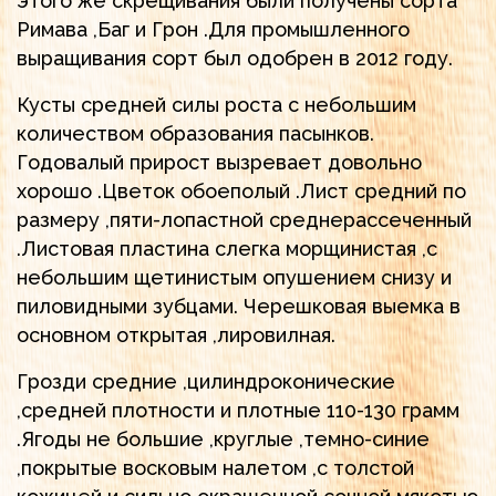
этого же скрещивания были получены сорта
Римава ,Баг и Грон .Для промышленного
выращивания сорт был одобрен в 2012 году.
Кусты средней силы роста с небольшим
количеством образования пасынков.
Годовалый прирост вызревает довольно
хорошо .Цветок обоеполый .Лист средний по
размеру ,пяти-лопастной среднерассеченный
.Листовая пластина слегка морщинистая ,с
небольшим щетинистым опушением снизу и
пиловидными зубцами. Черешковая выемка в
основном открытая ,лировилная.
Грозди средние ,цилиндроконические
,средней плотности и плотные 110-130 грамм
.Ягоды не большие ,круглые ,темно-синие
,покрытые восковым налетом ,с толстой