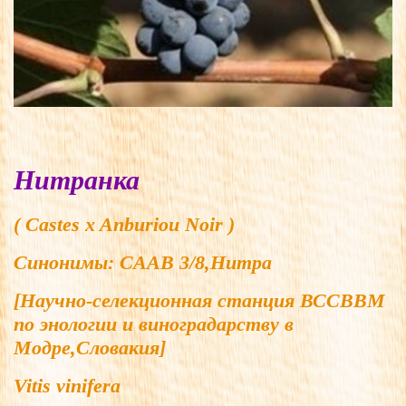
Нитранка
( Castes x Anburiou Noir )
Синонимы:
CAAB 3/8,Нитра
[Научно-селекционная станция ВССВВМ
по энологии и виноградарству в
Модре,Словакия]
Vitis vinifera