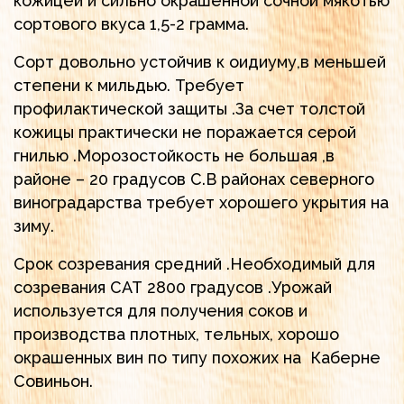
кожицей и сильно окрашенной сочной мякотью
сортового вкуса 1,5-2 грамма.
Сорт довольно устойчив к оидиуму,в меньшей
степени к мильдью. Требует
профилактической защиты .За счет толстой
кожицы практически не поражается серой
гнилью .Морозостойкость не большая ,в
районе – 20 градусов С.В районах северного
виноградарства требует хорошего укрытия на
зиму.
Срок созревания средний .Необходимый для
созревания САТ 2800 градусов .Урожай
используется для получения соков и
производства плотных, тельных, хорошо
окрашенных вин по типу похожих на Каберне
Совиньон.