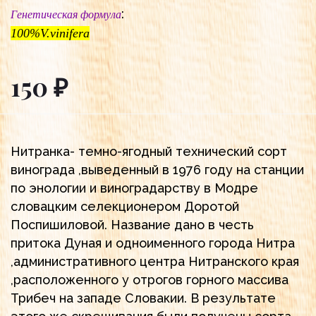
:
Генетическая формула
100%V.vinifera
150 ₽
Нитранка- темно-ягодный технический сорт
винограда ,выведенный в 1976 году на станции
по энологии и виноградарству в Модре
словацким селекционером Доротой
Поспишиловой. Название дано в честь
притока Дуная и одноименного города Нитра
,административного центра Нитранского края
,расположенного у отрогов горного массива
Трибеч на западе Словакии. В результате