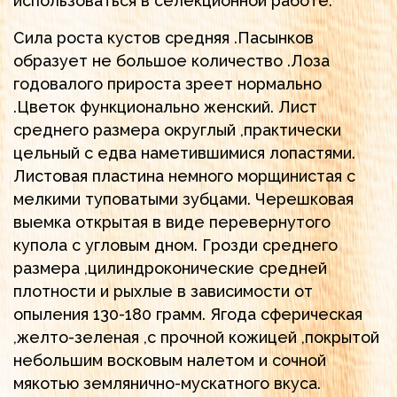
использоваться в селекционной работе.
Сила роста кустов средняя .Пасынков
образует не большое количество .Лоза
годовалого прироста зреет нормально
.Цветок функционально женский. Лист
среднего размера округлый ,практически
цельный с едва наметившимися лопастями.
Листовая пластина немного морщинистая с
мелкими туповатыми зубцами. Черешковая
выемка открытая в виде перевернутого
купола с угловым дном. Грозди среднего
размера ,цилиндроконические средней
плотности и рыхлые в зависимости от
опыления 130-180 грамм. Ягода сферическая
,желто-зеленая ,с прочной кожицей ,покрытой
небольшим восковым налетом и сочной
мякотью землянично-мускатного вкуса.