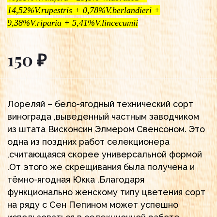
14,52%V.rupestris + 0,78%V.berlandieri +
9,38%V.riparia + 5,41%V.lincecumii
150 ₽
Лореляй – бело-ягодный технический сорт
винограда ,выведенный частным заводчиком
из штата Висконсин Элмером Свенсоном. Это
одна из поздних работ селекционера
,считающаяся скорее универсальной формой
.От этого же скрещивания была получена и
тёмно-ягодная Юкка .Благодаря
функционально женскому типу цветения сорт
на ряду с Сен Пепином может успешно