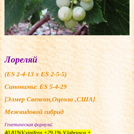
Лореляй
(ES 2-4-13 x ES 2-5-5)
Синонимы:
ES 5-4-29
[Элмер Свенсон,Оцеола ,США]
Межвидовой гибрид
:
Генетическая формула
40,81%V.vinifera +29,1% V.labrusca +