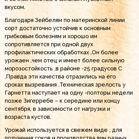
вкусом.
Благодаря Зейбелям по материнской линии
сорт достаточно устойчив к основным
грибковым болезням и хорошо им
сопротивляется при одной двух
профилактических обработках .Он более
урожаен ,чем отец и имеет более сильную
морозостойкость ,в районе -25 градусов С
.Правда эти качества отразились на его
сроках вызревания .Техническая зрелость у
Гарнетта наступает на одну -полторы недели
позже Зигерребе – к середине или концу
сентября, в зависимости от нагрузки и
возраста кустов.
Урожай используется в свежем виде , для
получения соков и производства вин разных