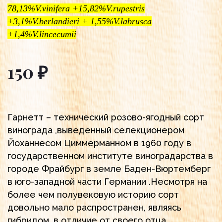
78,13%V.vinifera +15,82%V.rupestris
+3,1%V.berlandieri + 1,55%V.labrusca
+1,4%V.lincecumii
150 ₽
Гарнетт – технический розово-ягодный сорт
винограда ,выведенный селекционером
Йоханнесом Циммерманном в 1960 году в
государственном институте виноградарства в
городе Фрайбург в земле Баден-Вюртемберг
в юго-западной части Германии .Несмотря на
более чем полувековую историю сорт
довольно мало распространен, являясь
гибридом ,в отличие от своего отца