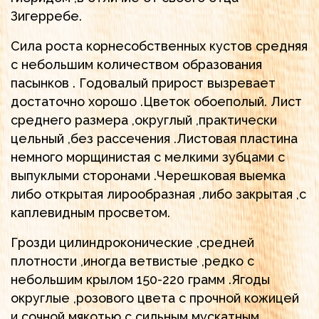
Зигерребе.
Сила роста корнесобственных кустов средняя
с небольшим количеством образования
пасынков . Годовалый прирост вызревает
достаточно хорошо .Цветок обоеполый. Лист
среднего размера ,округлый ,практически
цельный ,без рассечения .Листовая пластина
немного морщинистая с мелкими зубцами с
выпуклыми сторонами .Черешковая выемка
либо открытая лирообразная ,либо закрытая ,с
каплевидным просветом.
Грозди цилиндроконические ,средней
плотности ,иногда ветвистые ,редко с
небольшим крылом 150-220 грамм .Ягоды
округлые ,розового цвета с прочной кожицей
и сочной мякотью с сильным мускатным