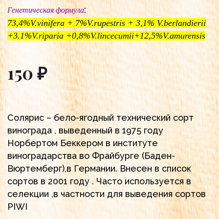
:
Генетическая формула
73,4%V.vinifera + 7%V.rupestris + 3,1% V.berlandierii
+3.1%V.riparia +0,8%V.lincecumii+12,5%V.amurensis
150 ₽
Солярис – бело-ягодный технический сорт
винограда , выведенный в 1975 году
Норбертом Беккером в институте
виноградарства во Фрайбурге (Баден-
Вюртемберг),в Германии. Внесен в список
сортов в 2001 году . Часто используется в
селекции ,в частности для выведения сортов
PIWI