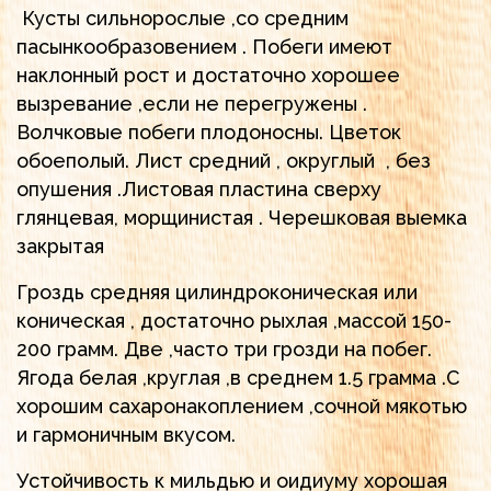
Кусты сильнорослые ,со средним
пасынкообразовением . Побеги имеют
наклонный рост и достаточно хорошее
вызревание ,если не перегружены .
Волчковые побеги плодоносны. Цветок
обоеполый. Лист средний , округлый , без
опушения .Листовая пластина сверху
глянцевая, морщинистая . Черешковая выемка
закрытая
Гроздь средняя цилиндроконическая или
коническая , достаточно рыхлая ,массой 150-
200 грамм. Две ,часто три грозди на побег.
Ягода белая ,круглая ,в среднем 1.5 грамма .С
хорошим сахаронакоплением ,сочной мякотью
и гармоничным вкусом.
Устойчивость к мильдью и оидиуму хорошая