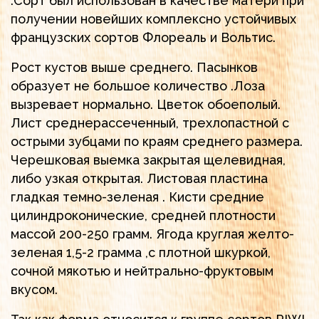
.Сорт был использован в качестве матери при
получении новейших комплексно устойчивых
французских сортов Флореаль и Вольтис.
Рост кустов выше среднего. Пасынков
образует не большое количество .Лоза
вызревает нормально. Цветок обоеполый.
Лист среднерассеченный, трехлопастной с
острыми зубцами по краям среднего размера.
Черешковая выемка закрытая щелевидная,
либо узкая открытая. Листовая пластина
гладкая темно-зеленая . Кисти средние
цилиндроконические, средней плотности
массой 200-250 грамм. Ягода круглая желто-
зеленая 1,5-2 грамма ,с плотной шкуркой,
сочной мякотью и нейтрально-фруктовым
вкусом.