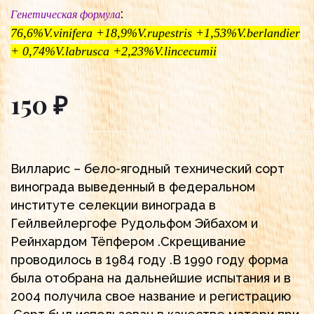
:
Генетическая формула
76,6%V.vinifera +18,9%V.rupestris +1,53%V.berlandier
+ 0,74%V.labrusca +2,23%V.lincecumii
150 ₽
Вилларис – бело-ягодный технический сорт
винограда выведенный в федеральном
институте селекции винограда в
Гейлвейлергофе Рудольфом Эйбахом и
Рейнхардом Тёпфером .Скрещивание
проводилось в 1984 году .В 1990 году форма
была отобрана на дальнейшие испытания и в
2004 получила свое название и регистрацию