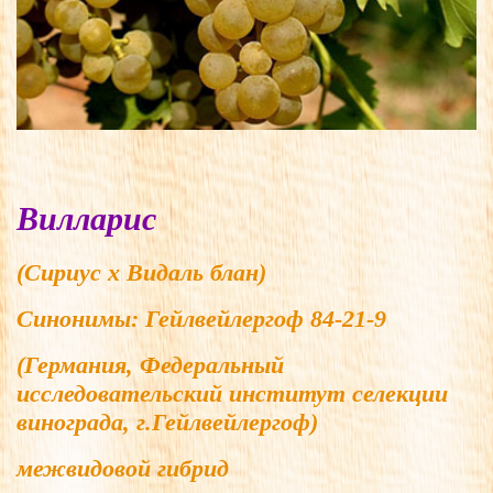
Вилларис
(Сириус x Видаль блан)
Синонимы:
Гейлвейлергоф 84-21-9
(Германия, Федеральный
исследовательский институт селекции
винограда, г.Гейлвейлергоф)
межвидовой гибрид